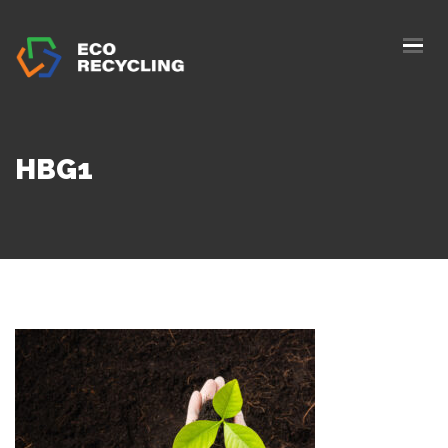
ACASĂ
DESPRE NOI
SERVICII
HBG1
AUTORIZAȚII
BLOG
COLECTARE
CONTACTE