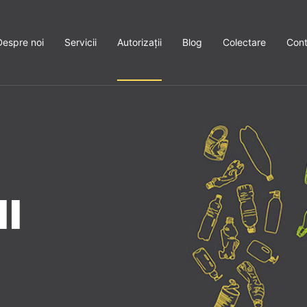
Despre noi
Servicii
Autorizații
Blog
Colectare
Cont
I