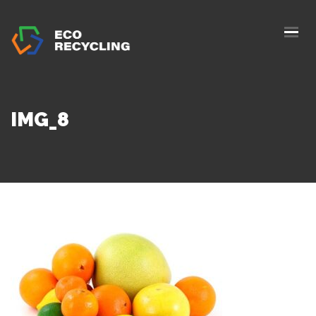
ACASĂ
DESPRE NOI
SERVICII
IMG_8
AUTORIZAȚII
BLOG
COLECTARE
CONTACTE