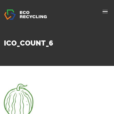
ACASĂ
DESPRE NOI
SERVICII
ICO_COUNT_6
AUTORIZAȚII
BLOG
COLECTARE
CONTACTE