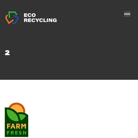
ACASĂ
DESPRE NOI
SERVICII
2
AUTORIZAȚII
BLOG
COLECTARE
CONTACTE