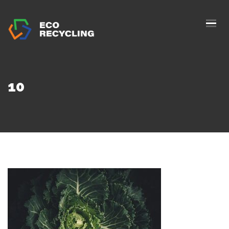
ACASĂ
DESPRE NOI
SERVICII
10
AUTORIZAȚII
BLOG
COLECTARE
CONTACTE