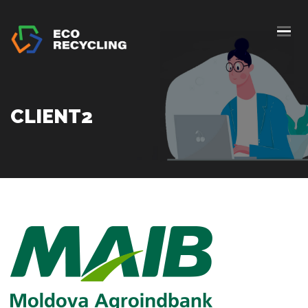
ACASĂ
DESPRE NOI
SERVICII
CLIENT2
AUTORIZAȚII
BLOG
COLECTARE
CONTACTE
SOLICITĂ OFERTĂ