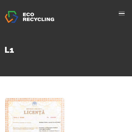
ACASĂ
DESPRE NOI
SERVICII
L1
AUTORIZAȚII
BLOG
COLECTARE
CONTACTE